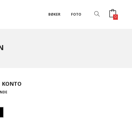
BØKER
FOTO
0
N
T KONTO
UNDE