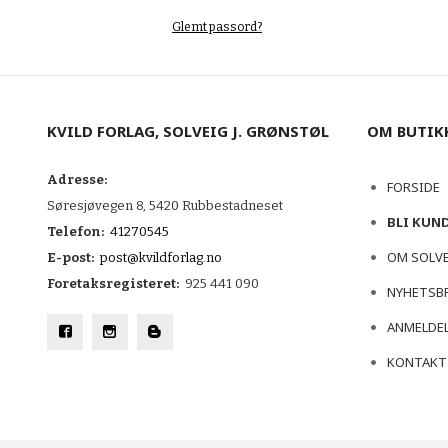
Glemt passord?
KVILD FORLAG, SOLVEIG J. GRØNSTØL
OM BUTIK
Adresse:
FORSIDE
Søresjøvegen 8, 5420 Rubbestadneset
BLI KUN
Telefon:
41270545
OM SOLV
E-post:
post@kvildforlag.no
Foretaksregisteret:
925 441 090
NYHETSB
ANMELDEL
KONTAKT