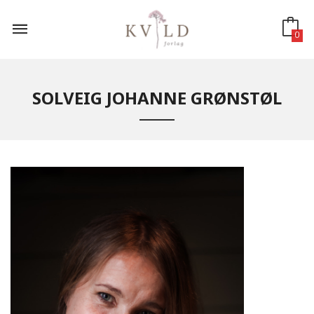
Gå
til
innholdet
0
SOLVEIG JOHANNE GRØNSTØL