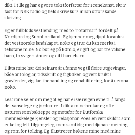
dikt. I tillegg har eg vore tekstforfattar for scenekunst, skriv
fast for NRK radio og held skrivekurs innan utforskande
skriving.
Eg er fullblods vestlending, med to "rotarmar", fordelt på
Nordfjord og Sunnhordland. Eg kjenner meg djupt forankra i
det vestnorske landskapet, noko eg trur du kan merka i
tekstane mine. No bur eg på Bømlo, er gift og har tre vaksne
barn, to svigersønner og eitt barnebarn.
Dikta mine har dei seinare åra funne veg til fleire utgjevingar,
både antologiar, tidsskrift og fagbøker, og vert brukt i
gravferder, vigslar, i behandling og rehabilitering, for å nemna
noko.
Lesarane seier om meg at eg har ei særeigen evne til å fanga
det sanselege og jordnære. I dikta mine brukar eg ofte
naturen som bakteppe og metafor for å utforska
menneskelege kjensler og relasjonar. Poesien vert skildra som
enkel og lett tilgjengeleg, men samtidig med djupare meining
og rom for tolking. Eg illustrerer bøkene mine med mine